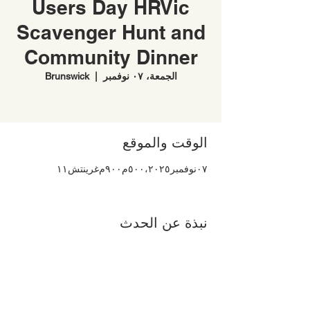
Users Day HRVic
Scavenger Hunt and
Community Dinner
الجمعة، ٠٧ نوفمبر
  |  
Brunswick
الوقت والموقع
٠٧ نوفمبر ٢٠٢٥، ٥:٠٠ م – ٩:٠٠ م غرينتش+١١
نبذة عن الحدث