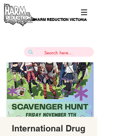
HARM REDUCTION VICTORIA
PAMS
1
800 443
PH
ARMACOTHERAPY
HELP LINE
:
844
International Drug