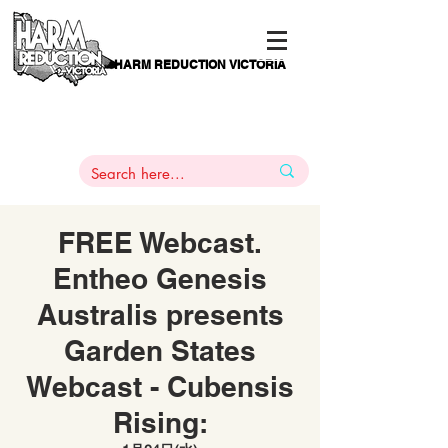
HARM REDUCTION VICTORIA
PAMS
1
800 443
PH
ARMACOTHERAPY
HELP LINE
:
844
FREE Webcast.
Entheo Genesis
Australis presents
Garden States
Webcast - Cubensis
Rising: