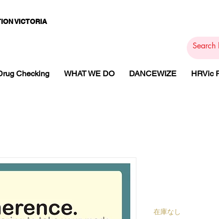
ION VICTORIA
PAMS
PH
ARMACOTHE
Drug Checking
WHAT WE DO
DANCEWIZE
HRVic
価
格
在庫なし