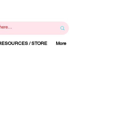
1
800 443 844
RAPY
HELP LINE
:
 RESOURCES / STORE
More