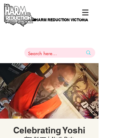
HARM REDUCTION VICTORIA
PAMS
1
800 443
PH
ARMACOTHERAPY
HELP LINE
:
844
Celebrating Yoshi