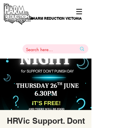
HARM REDUCTION VICTORIA
PAMS
1
800 443
PH
ARMACOTHERAPY
HELP LINE
:
844
HRVic Support. Dont