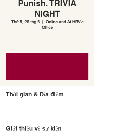
Punish. TRIVIA
NIGHT
Thứ 5, 26 thg 6
  |  
Online and At HRVic
Office
Thời gian & Địa điểm
Giới thiệu về sự kiện