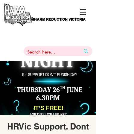
HARM REDUCTION VICTORIA
PAMS
1
800 443
PH
ARMACOTHERAPY
HELP LINE
:
844
HRVic Support. Dont