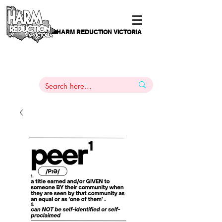
HARM REDUCTION VICTORIA
PAMS
1
800 443
PH
ARMACOTHERAPY
HELP LINE
:
844