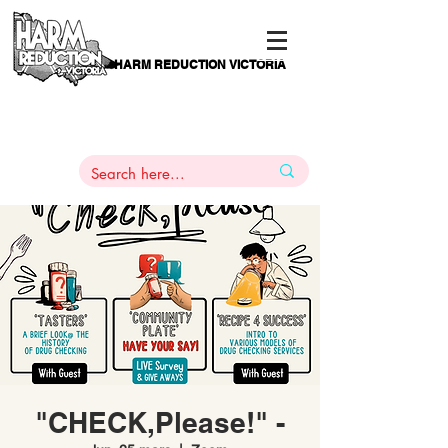
HARM REDUCTION VICTORIA
PAMS
1
800 443
PH
ARMACOTHERAPY
HELP LINE
:
844
"CHECK,Please!" -